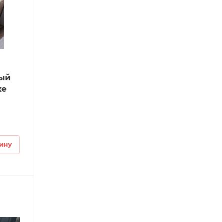
вый
ке
ину