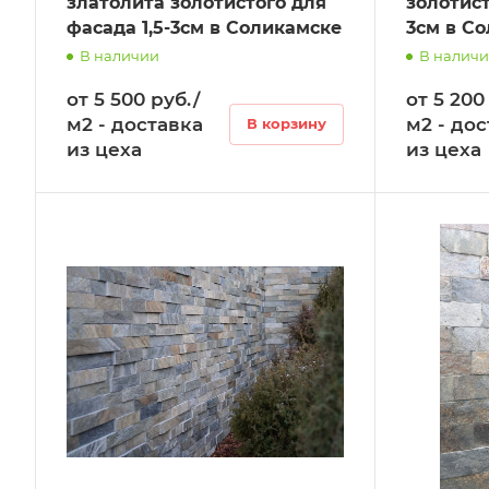
златолита золотистого для
золотист
фасада 1,5-3см в Соликамске
3см в С
В наличии
В налич
от 5 500 руб./
от 5 200
м2 - доставка
м2 - до
В корзину
из цеха
из цеха