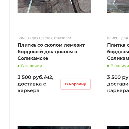
Камень для цоколя, отмостки
Камень для
Плитка со сколом лемезит
Плитка 
бордовый для цоколя в
бордовы
Соликамске
Соликам
В наличии
В налич
3 500 руб./м2,
3 500 ру
доставка с
доставк
В корзину
карьера
карьера