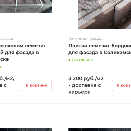
 фасада
Камень для фасада
со сколом лемезит
Плитка лемезит бордо
й для фасада в
для фасада в Соликамс
ске
В наличии
ии
б./м2,
3 200 руб./м2
а с
- доставка с
В корзину
В корз
карьера