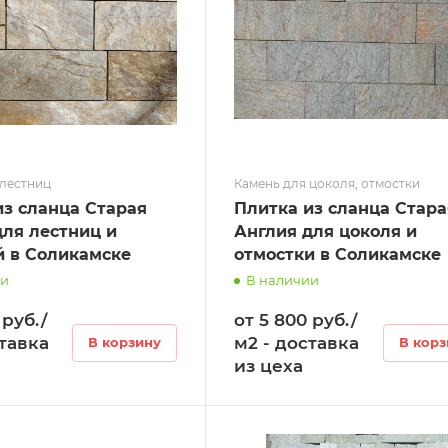
 лестниц
Камень для цоколя, отмостки
из сланца Старая
Плитка из сланца Стара
для лестниц и
Англия для цоколя и
й в Соликамске
отмостки в Соликамске
ии
В наличии
 руб./
от 5 800 руб./
ставка
м2 - доставка
В корзину
В корз
из цеха