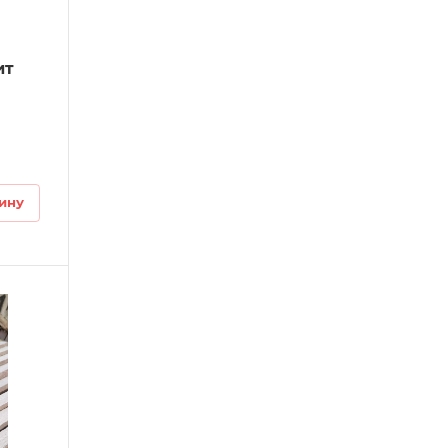
ит
ину