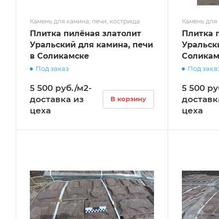
Камень для камина, печи, кострища
Камень для
Плитка пилёная златолит
Плитка 
Уральский для камина, печи
Уральск
в Соликамске
Соликам
Под заказ
Под зака
5 500 руб./м2-
5 500 ру
доставка из
доставк
В корзину
цеха
цеха