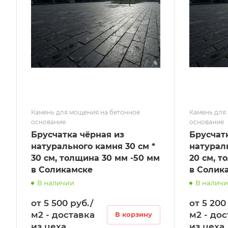
Камень для мощения на бетонное
Камень для
основание
основание
Брусчатка чёрная из
Брусчат
натурального камня 30 см *
натураль
30 см, толщина 30 мм -50 мм
20 см, т
в Соликамске
в Солик
В наличии
В налич
от 5 500 руб./
от 5 200
м2 - доставка
м2 - до
В корзину
из цеха.
из цеха.