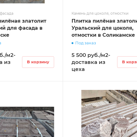
 фасада
Камень для цоколя, отмостки
пилёная златолит
Плитка пилёная златол
ий для фасада в
Уральский для цоколя,
ске
отмостки в Соликамске
з
Под заказ
б./м2-
5 500 руб./м2-
а из
доставка из
В корзину
В корз
цеха