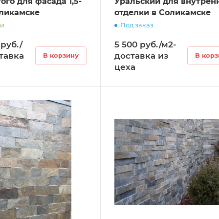
ого для фасада 1,5-
Уральский для внутрен
оликамске
отделки в Соликамске
ии
Под заказ
 руб./
5 500 руб./м2-
ставка
доставка из
В корзину
В корз
цеха