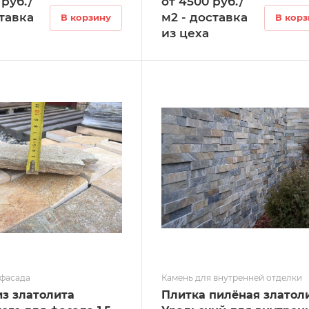
 руб./
от 4500 руб./
ставка
м2 - доставка
В корзину
В корз
из цеха
 фасада
Камень для внутренней отделки
из златолита
Плитка пилёная златол