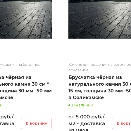
 мощения на бетонное
Камень для мощения на бетонно
основание
ка чёрная из
Брусчатка чёрная из
ного камня 30 см *
натурального камня 30 
олщина 30 мм -50 мм
15 см, толщина 30 мм -5
амске
в Соликамске
ии
В наличии
 руб./
от 5 000 руб./
ставка
м2 - доставка
В корзину
В корз
из цеха.