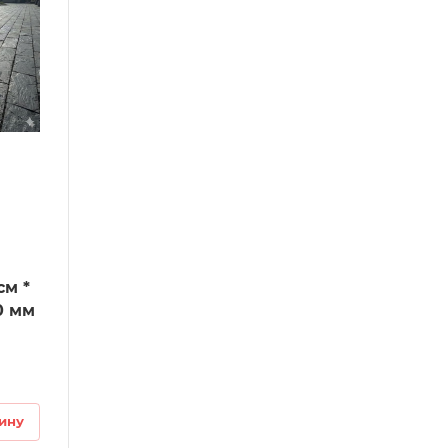
е
см *
0 мм
ину