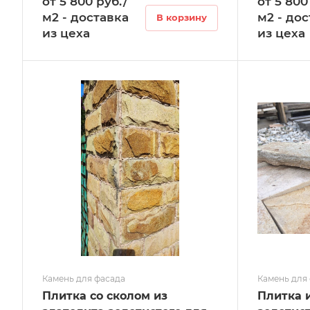
от 5 800 руб./
от 5 800
м2 - доставка
м2 - до
В корзину
из цеха
из цеха
Камень для фасада
Камень для
Плитка со сколом из
Плитка 