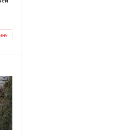
ней
ину